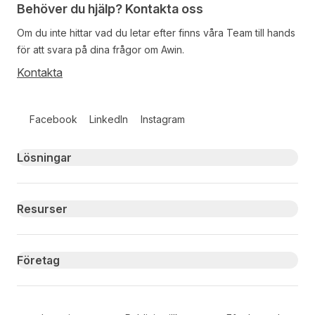
Behöver du hjälp? Kontakta oss
Om du inte hittar vad du letar efter finns våra
Team
till hands
för att svara på dina frågor om Awin.
Kontakta
Follow us on social media
Facebook
LinkedIn
Instagram
Primary footer navigation
Lösningar
Resurser
Företag