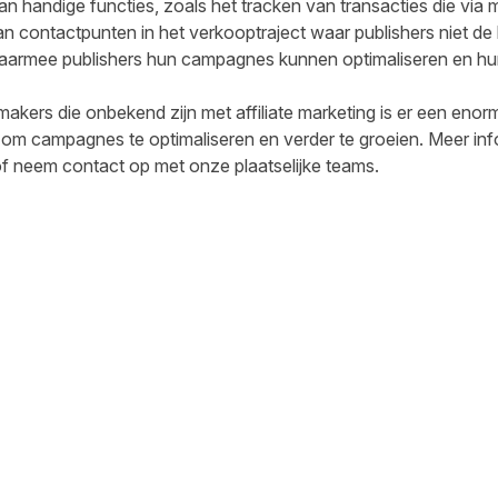
an handige functies, zoals het tracken van transacties die vi
n contactpunten in het verkooptraject waar publishers niet de l
aarmee publishers hun campagnes kunnen optimaliseren en hu
akers die onbekend zijn met affiliate marketing is er een eno
om campagnes te optimaliseren en verder te groeien. Meer infor
f neem contact op met onze plaatselijke teams.
cebook
 LinkedIn