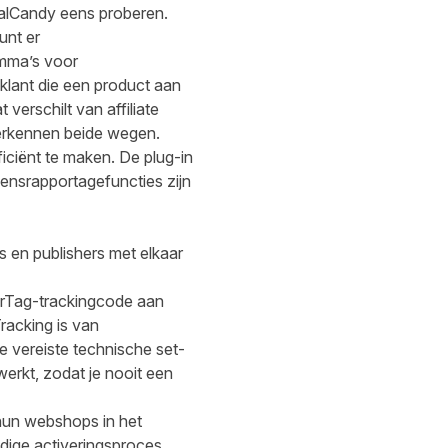
alCandy
eens proberen.
unt er
mma’s voor
klant die een product aan
verschilt van affiliate
 verkennen beide wegen.
ciënt te maken. De plug-in
vensrapportagefuncties zijn
s en publishers met elkaar
rTag-trackingcode aan
racking is van
e vereiste technische set-
werkt, zodat je nooit een
hun webshops in het
udige activeringsproces,