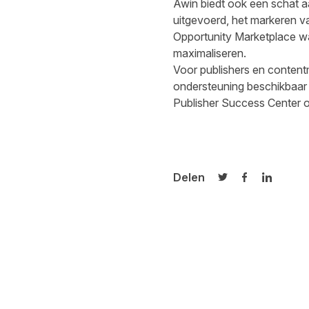
Awin biedt ook een schat a
uitgevoerd, het markeren va
Opportunity Marketplace w
maximaliseren.
Voor publishers en contentm
ondersteuning beschikbaar 
Publisher Success Center
o
Delen
Delen op Twitter
Delen op Fa
Delen op