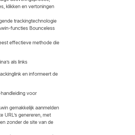
s, klikken en vertoningen
ogende trackingtechnologie
 Awin-functies Bounceless
eest effectieve methode die
a’s als links
ackinglink en informeert de
handleiding voor
Awin gemakkelijk aanmelden
ste URL’s genereren, met
ren zonder de site van de