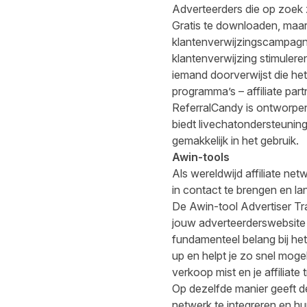
Adverteerders die op zoek 
Gratis te downloaden, maa
klantenverwijzingscampag
klantenverwijzing stimuler
iemand doorverwijst die het
programma’s – affiliate par
ReferralCandy is ontworpen
biedt livechatondersteuning
gemakkelijk in het gebruik.
Awin-tools
Als wereldwijd affiliate ne
in contact te brengen en la
De Awin-tool
Advertiser T
jouw adverteerderswebsite t
fundamenteel belang bij het
up en helpt je zo snel moge
verkoop mist en je affiliate 
Op dezelfde manier geeft 
netwerk te integreren en hu