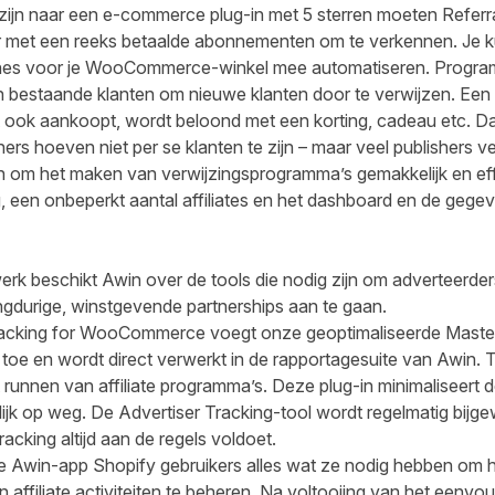
zijn naar een e-commerce plug-in met 5 sterren moeten
Referr
r met een reeks betaalde abonnementen om te verkennen. Je k
nes voor je WooCommerce-winkel mee automatiseren. Progra
en bestaande klanten om nieuwe klanten door te verwijzen. Een 
 ook aankoopt, wordt beloond met een korting, cadeau etc. Dat 
tners hoeven niet per se klanten te zijn – maar veel publishers
 om het maken van verwijzingsprogramma’s gemakkelijk en effi
, een onbeperkt aantal affiliates en het dashboard en de gege
twerk beschikt
Awin
over de
tools
die nodig zijn om adverteerder
ngdurige, winstgevende partnerships aan te gaan.
racking for WooCommerce
voegt onze geoptimaliseerde Maste
oe en wordt direct verwerkt in de rapportagesuite van Awin. T
 runnen van affiliate programma’s. Deze plug-in minimaliseert d
lijk op weg. De Advertiser Tracking-tool wordt regelmatig bijge
tracking altijd aan de regels voldoet.
de
Awin-app Shopify
gebruikers alles wat ze nodig hebben om 
n affiliate activiteiten te beheren. Na voltooiing van het eenvo