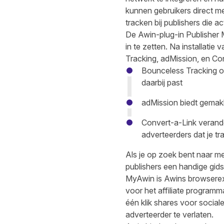
kunnen gebruikers direct me
tracken bij publishers die ac
De
Awin-plug-in Publisher
in te zetten. Na installat
Tracking, adMission, en Con
Bounceless Tracking op
daarbij past
adMission biedt gemakke
Convert-a-Link verande
adverteerders dat je tr
Als je op zoek bent naar m
publishers
een handige gids
MyAwin is Awins browserex
voor het affiliate programm
één klik shares voor social
adverteerder te verlaten.