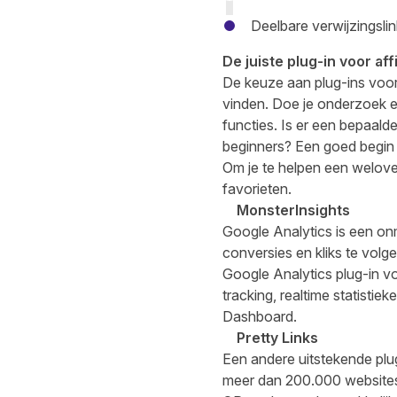
Deelbare verwijzingsli
De juiste plug-in voor aff
De keuze aan plug-ins voor 
vinden. Doe je onderzoek en
functies. Is er een bepaald
beginners? Een goed begin m
Om je te helpen een welov
favorieten.
MonsterInsights
Google Analytics is een onmi
conversies en kliks te volg
Google Analytics plug-in vo
tracking, realtime statist
Dashboard.
Pretty Links
Een andere uitstekende plug
meer dan 200.000 websites w