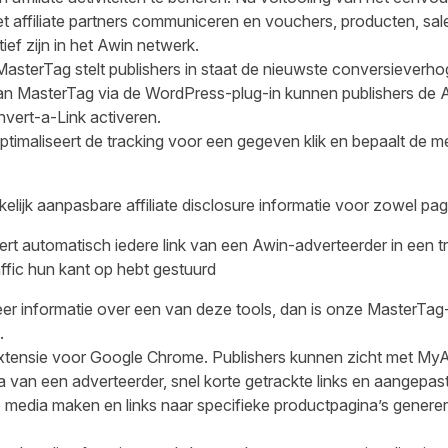
t affiliate partners communiceren en vouchers, producten, sale
tief zijn in het Awin netwerk.
 MasterTag
stelt publishers in staat de nieuwste conversieverh
ie van MasterTag via de WordPress-plug-in kunnen publishers de
vert-a-Link activeren.
timaliseert de tracking voor een gegeven klik en bepaalt de m
lijk aanpasbare affiliate disclosure informatie voor zowel pagin
rt automatisch iedere link van een Awin-adverteerder in een tr
affic hun kant op hebt gestuurd
eer informatie over een van deze tools, dan is onze
MasterTag-
.
tensie voor Google Chrome. Publishers kunnen zicht met My
a van een adverteerder, snel korte getrackte links en aangepa
e media maken en links naar specifieke productpagina’s genere