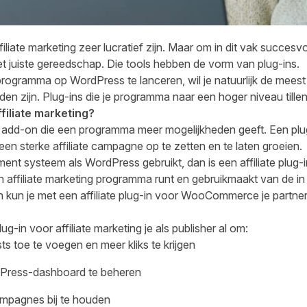
iliate marketing zeer lucratief zijn. Maar om in dit vak succesvol
t juiste gereedschap. Die tools hebben de vorm van plug-ins.
programma op WordPress te lanceren, wil je natuurlijk de meest 
nden zijn. Plug-ins die je programma naar een hoger niveau tille
ffiliate marketing?
 add-on die een programma meer mogelijkheden geeft. Een plug-
een sterke affiliate campagne op te zetten en te laten groeien.
nt systeem als WordPress gebruikt, dan is een affiliate plug-in
 affiliate marketing programma runt en gebruikmaakt van de 
 kun je met een
affiliate plug-in voor WooCommerce
je partne
g-in voor affiliate marketing je als publisher al om:
osts toe te voegen en meer kliks te krijgen
ordPress-dashboard te beheren
ampagnes bij te houden