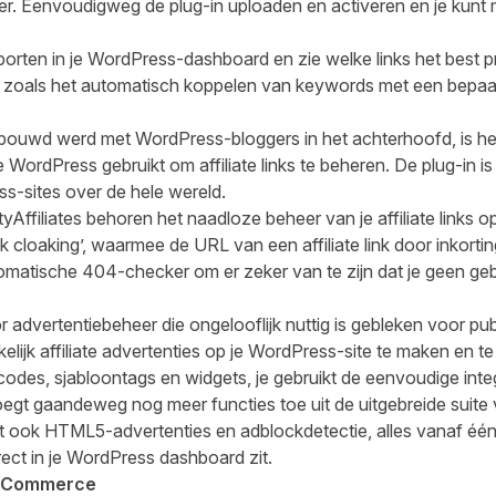
r. Eenvoudigweg de plug-in uploaden en activeren en je kunt m
porten in je WordPress-dashboard en zie welke links het best p
s, zoals het automatisch koppelen van keywords met een bepa
bouwd werd met
WordPress-bloggers
in het achterhoofd, is h
ie WordPress gebruikt om affiliate links te beheren. De plug-in 
-sites over de hele wereld.
Affiliates behoren het naadloze beheer van je affiliate links o
 cloaking’, waarmee de URL van een affiliate link door inkort
matische 404-checker om er zeker van te zijn dat je geen gebr
r advertentiebeheer die ongelooflijk nuttig is gebleken voor pu
ijk affiliate advertenties op je WordPress-site te maken en te
codes, sjabloontags en widgets, je gebruikt de eenvoudige inte
oegt gaandeweg nog meer functies toe uit de uitgebreide suite
t ook HTML5-advertenties en adblockdetectie, alles vanaf één g
rect in je WordPress dashboard zit.
ooCommerce