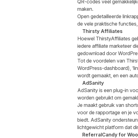
QR-codes veel gemakkelijke
maken.
Open gedetailleerde linkrap
de vele praktische functie
Thirsty Affiliates
Hoewel
ThirstyAffiliates
ge
iedere affiliate marketeer d
gedownload door WordPress
Tot de voordelen van Thirsty
WordPress-dashboard), ‘link
wordt gemaakt, en een auto
AdSanity
AdSanity is een plug-in voo
worden gebruikt om gemakkel
Je maakt gebruik van short
voor de rapportage en je v
biedt. AdSanity ondersteun
lichtgewicht platform dat di
ReferralCandy for W