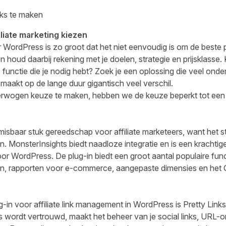
nks te maken
iliate marketing kiezen
WordPress is zo groot dat het niet eenvoudig is om de beste pl
 houd daarbij rekening met je doelen, strategie en prijsklasse.
e functie die je nodig hebt? Zoek je een oplossing die veel onde
aakt op de lange duur gigantisch veel verschil.
erwogen keuze te maken, hebben we de keuze beperkt tot een
sbaar stuk gereedschap voor affiliate marketeers, want het stelt 
en.
MonsterInsights
biedt naadloze integratie en is een krachtige
or WordPress. De plug-in biedt een groot aantal populaire func
ieken, rapporten voor e-commerce, aangepaste dimensies en het
-in voor affiliate link management in WordPress is
Pretty Links
ordt vertrouwd, maakt het beheer van je social links, URL-omle