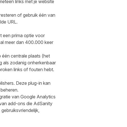
eteen links met je website
resteren of gebruik één van
alde URL.
et een prima optie voor
is al meer dan 400.000 keer
p één centrale plaats (het
ing als zodanig onherkenbaar
oken links of fouten hebt.
blishers. Deze plug-in kan
 beheren.
gratie van Google Analytics
 van add-ons die AdSanity
ebruiksvriendelijk,