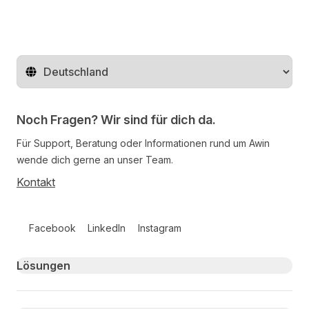
Region ändern
Noch Fragen? Wir sind für dich da.
Für Support, Beratung oder Informationen rund um Awin
wende dich gerne an unser Team.
Kontakt
Follow us on social media
Facebook
LinkedIn
Instagram
Primary footer navigation
Lösungen