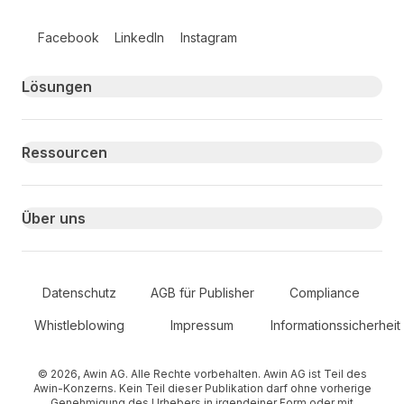
Follow us on social media
Facebook
LinkedIn
Instagram
Primary footer navigation
Lösungen
Ressourcen
Über uns
Secondary Footer Navigation
Datenschutz
AGB für Publisher
Compliance
Whistleblowing
Impressum
Informationssicherheit
© 2026, Awin AG. Alle Rechte vorbehalten. Awin AG ist Teil des
Awin-Konzerns. Kein Teil dieser Publikation darf ohne vorherige
Genehmigung des Urhebers in irgendeiner Form oder mit