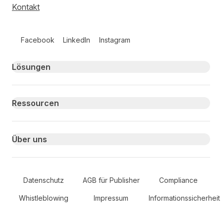
Kontakt
Follow us on social media
Facebook
LinkedIn
Instagram
Primary footer navigation
Lösungen
Ressourcen
Über uns
Secondary Footer Navigation
Datenschutz
AGB für Publisher
Compliance
Whistleblowing
Impressum
Informationssicherheit