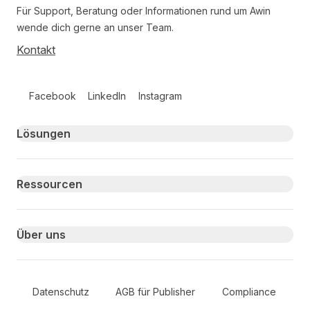
Für Support, Beratung oder Informationen rund um Awin
wende dich gerne an unser Team.
Kontakt
Follow us on social media
Facebook
LinkedIn
Instagram
Primary footer navigation
Lösungen
Ressourcen
Über uns
Secondary Footer Navigation
Datenschutz
AGB für Publisher
Compliance