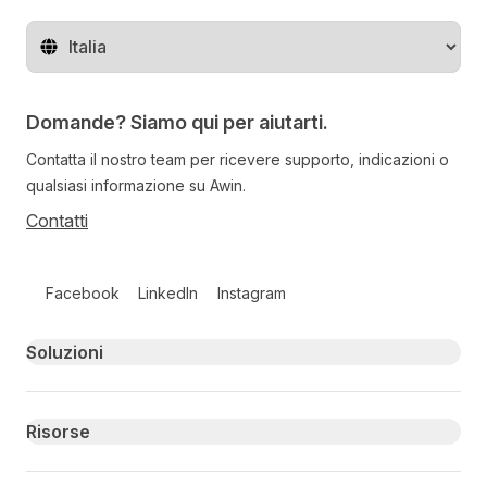
Cambia regione
Domande? Siamo qui per aiutarti.
Contatta il nostro team per ricevere supporto, indicazioni o
qualsiasi informazione su Awin.
Contatti
Follow us on social media
Facebook
LinkedIn
Instagram
Primary footer navigation
Soluzioni
Risorse