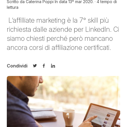
Scritto da
Caterina Poppi In data
13º mar 2020.
4 tempo di
lettura
L’
affilliate
m
arketing è la 7° skill più
richiesta
dalle aziende
per LinkedIn
. C
i
siamo chiesti perché però mancano
ancora
corsi di affiliazione certificati.
Condividi
Condividi su Twitter
Condividi su Facebook
Condividi su LinkedIn