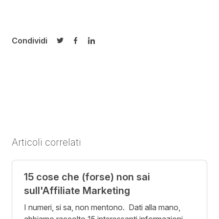
Condividi
Condividi su Twitter
Condividi su Facebook
Condividi su LinkedIn
Articoli correlati
15 cose che (forse) non sai
sull'Affiliate Marketing
I numeri, si sa, non mentono. Dati alla mano,
abbiamo raccolto 15 interessanti informazioni