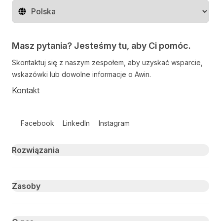
Zmień region
Masz pytania? Jesteśmy tu, aby Ci pomóc.
Skontaktuj się z naszym zespołem, aby uzyskać wsparcie,
wskazówki lub dowolne informacje o Awin.
Kontakt
Follow us on social media
Facebook
LinkedIn
Instagram
Primary footer navigation
Rozwiązania
Zasoby