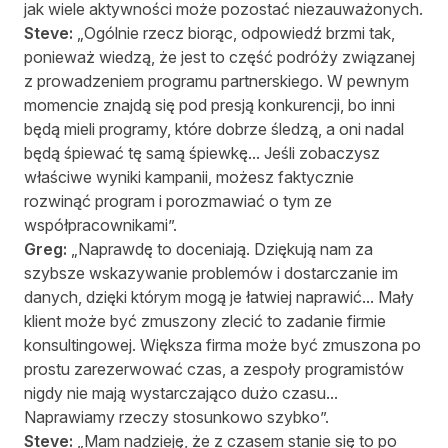
jak wiele aktywności może pozostać niezauważonych.
Steve:
„Ogólnie rzecz biorąc, odpowiedź brzmi tak,
ponieważ wiedzą, że jest to część podróży związanej
z prowadzeniem programu partnerskiego. W pewnym
momencie znajdą się pod presją konkurencji, bo inni
będą mieli programy, które dobrze śledzą, a oni nadal
będą śpiewać tę samą śpiewkę... Jeśli zobaczysz
właściwe wyniki kampanii, możesz faktycznie
rozwinąć program i porozmawiać o tym ze
współpracownikami”.
Greg:
„Naprawdę to doceniają. Dziękują nam za
szybsze wskazywanie problemów i dostarczanie im
danych, dzięki którym mogą je łatwiej naprawić... Mały
klient może być zmuszony zlecić to zadanie firmie
konsultingowej. Większa firma może być zmuszona po
prostu zarezerwować czas, a zespoły programistów
nigdy nie mają wystarczająco dużo czasu...
Naprawiamy rzeczy stosunkowo szybko”.
Steve:
„Mam nadzieję, że z czasem stanie się to po