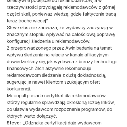
selektywne podejście do reklamodawców, a w
rzeczywistości przyciągają reklamodawców z górnej
części skali, ponieważ wiedzą, gdzie faktycznie tracą
teraz trochę więcej”.
Steve słusznie zauważa, że wydawcy zaczynają w
znacznym stopniu wpływać na całościową poprawę
konfiguracji śledzenia u reklamodawców.
Z przeprowadzonego przez Awin badania na temat
wpływu śledzenia na relacje w kanale afiliacyjnym
dowiedzieliśmy się, jak wydawca z branży technologii
finansowych Zilch aktywnie rekomenduje
reklamodawcom śledzenie z dużą dokładnością,
sugerując je nawet klientom szukającym ofert
konkurencji.
Moonpull posiada certyfikat dla reklamodawców,
którzy regularnie sprawdzają określoną liczbę linków,
co ułatwia wydawcom rozpoznanie programów, do
których warto dołączyć.
Steve:
„Odznaka certyfikacji daje wydawcom