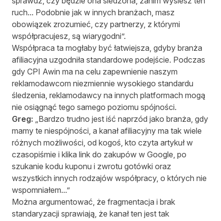
sprawdź, czy będzie ona śledzona, zanim wyślesz ten
ruch... Podobnie jak w innych branżach, masz
obowiązek zrozumieć, czy partnerzy, z którymi
współpracujesz, są wiarygodni”.
Współpraca ta mogłaby być łatwiejsza, gdyby branża
afiliacyjna uzgodniła standardowe podejście. Podczas
gdy CPI Awin ma na celu zapewnienie naszym
reklamodawcom niezmiennie wysokiego standardu
śledzenia, reklamodawcy na innych platformach mogą
nie osiągnąć tego samego poziomu spójności.
Greg:
„Bardzo trudno jest iść naprzód jako branża, gdy
mamy te niespójności, a kanał afiliacyjny ma tak wiele
różnych możliwości, od kogoś, kto czyta artykuł w
czasopiśmie i klika link do zakupów w Google, po
szukanie kodu kuponu i zwrotu gotówki oraz
wszystkich innych rodzajów współpracy, o których nie
wspomniałem...”
Można argumentować, że fragmentacja i brak
standaryzacji sprawiają, że kanał ten jest tak