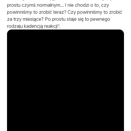
prostu czymś normalnym... I nie chodzi o to, czy
powinniśmy to zrobić teraz? Czy powinniśmy to zrobić
za trzy miesiące? Po prostu staje się to pewnego
rodzaju kadencją reakcji”.