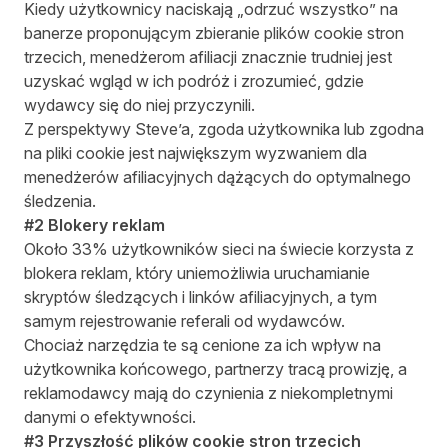
Kiedy użytkownicy naciskają „odrzuć wszystko” na
banerze proponującym zbieranie plików cookie stron
trzecich, menedżerom afiliacji znacznie trudniej jest
uzyskać wgląd w ich podróż i zrozumieć, gdzie
wydawcy się do niej przyczynili.
Z perspektywy Steve’a, zgoda użytkownika lub zgodna
na pliki cookie jest największym wyzwaniem dla
menedżerów afiliacyjnych dążących do optymalnego
śledzenia.
#2 Blokery reklam
Około
33% użytkowników sieci na świecie korzysta z
blokera reklam
, który uniemożliwia uruchamianie
skryptów śledzących i linków afiliacyjnych, a tym
samym rejestrowanie referali od wydawców.
Chociaż narzędzia te są cenione za ich wpływ na
użytkownika końcowego, partnerzy tracą prowizję, a
reklamodawcy mają do czynienia z niekompletnymi
danymi o efektywności.
#3 Przyszłość plików cookie stron trzecich