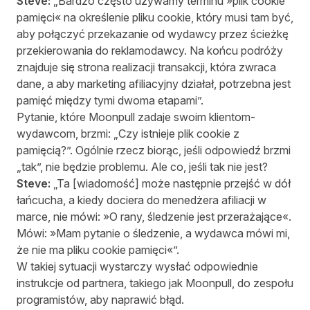
Steve:
„Bardzo często używamy terminu »plik cookie
pamięci« na określenie pliku cookie, który musi tam być,
aby połączyć przekazanie od wydawcy przez ścieżkę
przekierowania do reklamodawcy. Na końcu podróży
znajduje się strona realizacji transakcji, która zwraca
dane, a aby marketing afiliacyjny działał, potrzebna jest
pamięć między tymi dwoma etapami”.
Pytanie, które Moonpull zadaje swoim klientom-
wydawcom, brzmi: „Czy istnieje plik cookie z
pamięcią?”. Ogólnie rzecz biorąc, jeśli odpowiedź brzmi
„tak”, nie będzie problemu. Ale co, jeśli tak nie jest?
Steve:
„Ta [wiadomość] może następnie przejść w dół
łańcucha, a kiedy dociera do menedżera afiliacji w
marce, nie mówi: »O rany, śledzenie jest przerażające«.
Mówi: »Mam pytanie o śledzenie, a wydawca mówi mi,
że nie ma pliku cookie pamięci«”.
W takiej sytuacji wystarczy wysłać odpowiednie
instrukcje od partnera, takiego jak Moonpull, do zespołu
programistów, aby naprawić błąd.