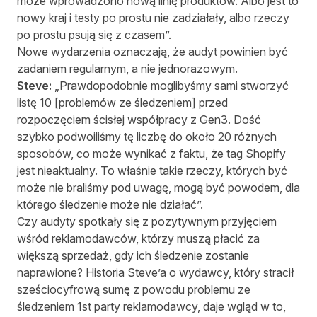
może wprowadzono nową linię produktów. Albo jest to
nowy kraj i testy po prostu nie zadziałały, albo rzeczy
po prostu psują się z czasem”.
Nowe wydarzenia oznaczają, że audyt powinien być
zadaniem regularnym, a nie jednorazowym.
Steve:
„Prawdopodobnie moglibyśmy sami stworzyć
listę 10 [problemów ze śledzeniem] przed
rozpoczęciem ścisłej współpracy z Gen3. Dość
szybko podwoiliśmy tę liczbę do około 20 różnych
sposobów, co może wynikać z faktu, że tag Shopify
jest nieaktualny. To właśnie takie rzeczy, których być
może nie braliśmy pod uwagę, mogą być powodem, dla
którego śledzenie może nie działać”.
Czy audyty spotkały się z pozytywnym przyjęciem
wśród reklamodawców, którzy muszą płacić za
większą sprzedaż, gdy ich śledzenie zostanie
naprawione? Historia Steve’a o wydawcy, który stracił
sześciocyfrową sumę z powodu problemu ze
śledzeniem 1st party reklamodawcy, daje wgląd w to,