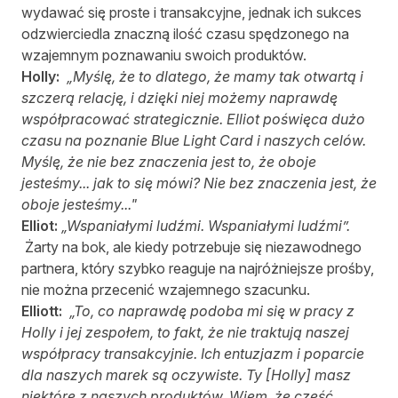
wydawać się proste i transakcyjne, jednak ich sukces
odzwierciedla znaczną ilość czasu spędzonego na
wzajemnym poznawaniu swoich produktów.
Holly:
„Myślę, że to dlatego, że mamy tak otwartą i
szczerą relację, i dzięki niej możemy naprawdę
współpracować strategicznie. Elliot poświęca dużo
czasu na poznanie Blue Light Card i naszych celów.
Myślę, że nie bez znaczenia jest to, że oboje
jesteśmy... jak to się mówi? Nie bez znaczenia jest, że
oboje jesteśmy..."
Elliot:
„Wspaniałymi ludźmi. Wspaniałymi ludźmi”.
Żarty na bok, ale kiedy potrzebuje się niezawodnego
partnera, który szybko reaguje na najróżniejsze prośby,
nie można przecenić wzajemnego szacunku.
Elliott:
„To, co naprawdę podoba mi się w pracy z
Holly i jej zespołem, to fakt, że nie traktują naszej
współpracy transakcyjnie. Ich entuzjazm i poparcie
dla naszych marek są oczywiste. Ty [Holly] masz
niektóre z naszych produktów. Wiem, że część