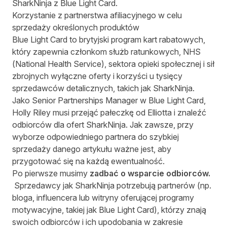
SharkNinja z Blue Light Card.
Korzystanie z partnerstwa afiliacyjnego w celu
sprzedaży określonych produktów
Blue Light Card to brytyjski program kart rabatowych,
który zapewnia członkom służb ratunkowych, NHS
(National Health Service), sektora opieki społecznej i sił
zbrojnych wyłączne oferty i korzyści u tysięcy
sprzedawców detalicznych, takich jak SharkNinja.
Jako Senior Partnerships Manager w Blue Light Card,
Holly Riley musi przejąć pałeczkę od Elliotta i znaleźć
odbiorców dla ofert SharkNinja. Jak zawsze, przy
wyborze odpowiedniego partnera do szybkiej
sprzedaży danego artykułu ważne jest, aby
przygotować się na każdą ewentualność.
Po pierwsze musimy
zadbać o wsparcie odbiorców.
Sprzedawcy jak SharkNinja potrzebują partnerów (np.
bloga, influencera lub witryny oferującej programy
motywacyjne, takiej jak Blue Light Card), którzy znają
swoich odbiorców i ich upodobania w zakresie