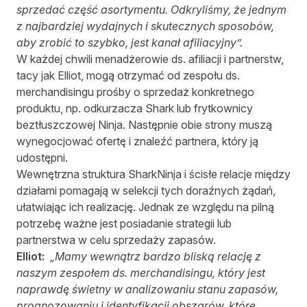
sprzedać część asortymentu. Odkryliśmy, że jednym
z najbardziej wydajnych i skutecznych sposobów,
aby zrobić to szybko, jest kanał afiliacyjny”.
W każdej chwili menadżerowie ds. afiliacji i partnerstw,
tacy jak Elliot, mogą otrzymać od zespołu ds.
merchandisingu prośby o sprzedaż konkretnego
produktu, np. odkurzacza Shark lub frytkownicy
beztłuszczowej Ninja. Następnie obie strony muszą
wynegocjować ofertę i znaleźć partnera, który ją
udostępni.
Wewnętrzna struktura SharkNinja i ścisłe relacje między
działami pomagają w selekcji tych doraźnych żądań,
ułatwiając ich realizację. Jednak ze względu na pilną
potrzebę ważne jest posiadanie strategii lub
partnerstwa w celu sprzedaży zapasów.
Elliot:
„Mamy wewnątrz bardzo bliską relację z
naszym zespołem ds. merchandisingu, który jest
naprawdę świetny w analizowaniu stanu zapasów,
prognozowaniu i identyfikacji obszarów, które