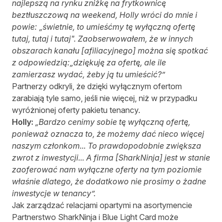
najlepszą na rynku zniżkę na frytkownicę
beztłuszczową na weekend, Holly wróci do mnie i
powie: „świetnie, to umieśćmy tę wyłączną ofertę
tutaj, tutaj i tutaj". Zaobserwowałem, że w innych
obszarach kanału [afiliacyjnego] można się spotkać
z odpowiedzią:„dziękuję za ofertę, ale ile
zamierzasz wydać, żeby ją tu umieścić?”
Partnerzy odkryli, że dzięki wyłącznym ofertom
zarabiają tyle samo, jeśli nie więcej, niż w przypadku
wyróżnionej oferty pakietu tenancy.
Holly:
„Bardzo cenimy sobie tę wyłączną ofertę,
ponieważ oznacza to, że możemy dać nieco więcej
naszym członkom... To prawdopodobnie zwiększa
zwrot z inwestycji... A firma [SharkNinja] jest w stanie
zaoferować nam wyłączne oferty na tym poziomie
właśnie dlatego, że dodatkowo nie prosimy o żadne
inwestycje w tenancy”.
Jak zarządzać relacjami opartymi na asortymencie
Partnerstwo SharkNinja i Blue Light Card może