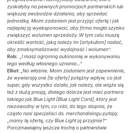
zyskałyby na pewnych promocjach partnerskich lub
większej swobodzie działania, aby sprzedać
jednostkę. Moim zadaniem jest przyjąć ofertę i jak
najlepiej ją wyeksponować, aby firma mogła szybko
zwiększyć wolumen sprzedaży. W tym celu muszę
określić wartość, jaką należy im [artykułom] nadać,
aby zmaksymalizować wydajność i wolumen”.
Rob:
„I masz ogromną autonomię w wykonywaniu
tego według własnego uznania...”
Elliot:
„No właśnie. Moim zadaniem jest zapewnienie,
że wywierają one [te oferty] potężny wpływ, co jest
super, gdy wszystko działa, jak należy, ale wiąże się
też z dużą presją, dlatego dobrze jest mieć partnera
takiego jak Blue Light [Blue Light Card], który jest
niezawodny w tym, co robi, do tego stopnia, że
często nasi specjaliści ds. merchandisingu pytają:
„mamy tę ofertę, czy Blue Light ją przyjmie?”
Porozmawiajmy jeszcze trochę o partnerstwie