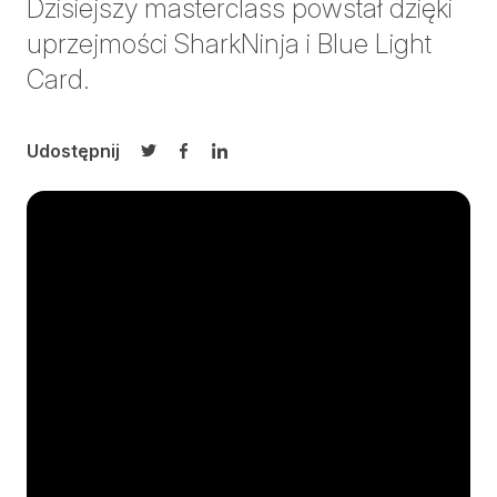
Dzisiejszy masterclass powstał dzięki
uprzejmości SharkNinja i Blue Light
Card.
Udostępnij
Udostępnij na Twitterze
Udostępnij na Facebooku
Udostępnij na LinkedIn