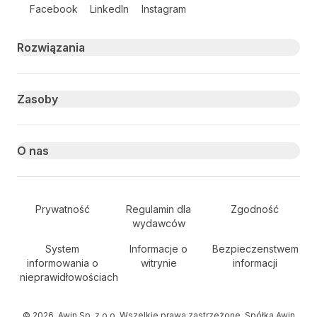
Follow us on social media
Facebook
LinkedIn
Instagram
Primary footer navigation
Rozwiązania
Zasoby
O nas
Secondary Footer Navigation
Prywatność
Regulamin dla
Zgodność
wydawców
System
Informacje o
Bezpieczenstwem
informowania o
witrynie
informacji
nieprawidłowościach
© 2026, Awin Sp. z o.o. Wszelkie prawa zastrzeżone. Spółka Awin