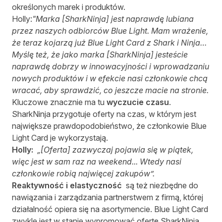
określonych marek i produktów.
Holly:
"Marka [SharkNinja] jest naprawdę lubiana
przez naszych odbiorców Blue Light. Mam wrażenie,
że teraz kojarzą już Blue Light Card z Shark i Ninja…
Myślę też, że jako marka [SharkNinja] jesteście
naprawdę dobrzy w innowacyjności i wprowadzaniu
nowych produktów i w efekcie nasi członkowie chcą
wracać, aby sprawdzić, co jeszcze macie na stronie.
Kluczowe znacznie ma tu
wyczucie czasu
.
SharkNinja przygotuje oferty na czas, w którym jest
największe prawdopodobieństwo, że członkowie Blue
Light Card je wykorzystają.
Holly:
„[Oferta] zazwyczaj pojawia się w piątek,
więc jest w sam raz na weekend... Wtedy nasi
członkowie robią najwięcej zakupów”.
Reaktywność i elastyczność
są też niezbędne do
nawiązania i zarządzania partnerstwem z firmą, której
działalność opiera się na asortymencie. Blue Light Card
zwykle jest w stanie wypromować ofertę SharkNinja