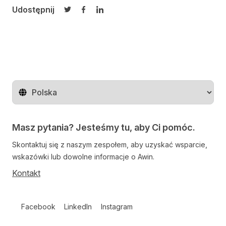
Udostępnij
Udostępnij na Twitterze
Udostępnij na Facebooku
Udostępnij na LinkedIn
Zmień region
Masz pytania? Jesteśmy tu, aby Ci pomóc.
Skontaktuj się z naszym zespołem, aby uzyskać wsparcie,
wskazówki lub dowolne informacje o Awin.
Kontakt
Follow us on social media
Facebook
LinkedIn
Instagram