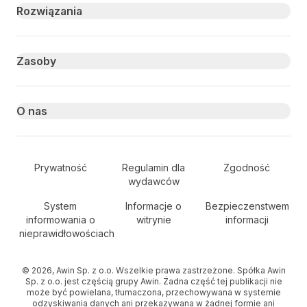
Primary footer navigation
Rozwiązania
Zasoby
O nas
Secondary Footer Navigation
Prywatność
Regulamin dla
Zgodność
wydawców
System
Informacje o
Bezpieczenstwem
informowania o
witrynie
informacji
nieprawidłowościach
© 2026, Awin Sp. z o.o. Wszelkie prawa zastrzeżone. Spółka Awin
Sp. z o.o. jest częścią grupy Awin. Żadna część tej publikacji nie
może być powielana, tłumaczona, przechowywana w systemie
odzyskiwania danych ani przekazywana w żadnej formie ani