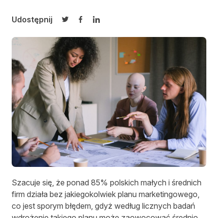
Udostępnij
Udostępnij na Twitterze
Udostępnij na Facebooku
Udostępnij na LinkedIn
Szacuje się, że ponad 85% polskich małych i średnich
firm działa bez jakiegokolwiek planu marketingowego,
co jest sporym błędem, gdyż według licznych badań
wdrożenie takiego planu może zaowocować średnio