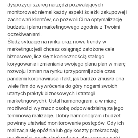
dyspozycji szereg
narzędzi
pozwalających
monitorować niemal każdy aspekt ścieżki zakupowej i
zachowań klientów, co pozwoli Ci na optymalizację
budżetu i planu marketingowego zgodnie z Twoimi
oczekiwaniami.
Śledź sytuację na rynku oraz nowe trendy w
marketingu: jeśli chcesz osiągnąć założone cele
biznesowe, licz się z koniecznością stałego
korygowania i zmieniania swojego planu plan w miarę
rozwoju i zmian na rynku (przypomnij sobie czas
pandemii koronawirusa i fakt, jak bardzo zmusiła ona
wiele firm do wywrócenia do góry nogami swoich
utartych praktyk biznesowych i strategii
marketingowych). Ustal harmonogram, a w miarę
możliwości wyznacz osobę odpowiedzialną za jego
terminową realizację. Dobry harmonogram i budżet
powinny ułatwiać monitorowanie postępów. Gdy ich
realizacja się opóźnia lub gdy koszty przekraczają
możliwości, musisz być gotowy, aby zareagować i