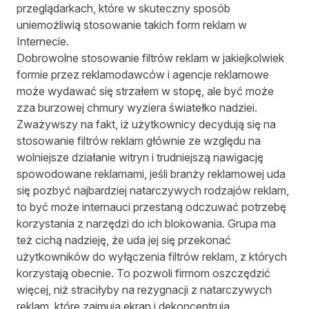
przeglądarkach, które w skuteczny sposób
uniemożliwią stosowanie takich form reklam w
Internecie.
Dobrowolne stosowanie filtrów reklam w jakiejkolwiek
formie przez reklamodawców i agencje reklamowe
może wydawać się strzałem w stopę, ale być może
zza burzowej chmury wyziera światełko nadziei.
Zważywszy na fakt, iż użytkownicy decydują się na
stosowanie filtrów reklam głównie ze względu na
wolniejsze działanie witryn i trudniejszą nawigację
spowodowane reklamami, jeśli branży reklamowej uda
się pozbyć najbardziej natarczywych rodzajów reklam,
to być może internauci przestaną odczuwać potrzebę
korzystania z narzędzi do ich blokowania. Grupa ma
też cichą nadzieję, że uda jej się przekonać
użytkowników do wyłączenia filtrów reklam, z których
korzystają obecnie. To pozwoli firmom oszczędzić
więcej, niż straciłyby na rezygnacji z natarczywych
reklam, które zajmują ekran i dekoncentrują