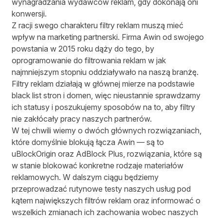
wynagradzania wydawców reklam, gdy dokonają oni
konwersji.
Z racji swego charakteru filtry reklam muszą mieć
wpływ na marketing partnerski. Firma Awin od swojego
powstania w 2015 roku dąży do tego, by
oprogramowanie do filtrowania reklam w jak
najmniejszym stopniu oddziaływało na naszą branżę.
Filtry reklam działają w głównej mierze na podstawie
black list stron i domen, więc nieustannie sprawdzamy
ich statusy i poszukujemy sposobów na to, aby filtry
nie zakłócały pracy naszych partnerów.
W tej chwili wiemy o dwóch głównych rozwiązaniach,
które domyślnie blokują łącza Awin — są to
uBlockOrigin oraz AdBlock Plus, rozwiązania, które są
w stanie blokować konkretne rodzaje materiałów
reklamowych. W dalszym ciągu będziemy
przeprowadzać rutynowe testy naszych usług pod
kątem największych filtrów reklam oraz informować o
wszelkich zmianach ich zachowania wobec naszych