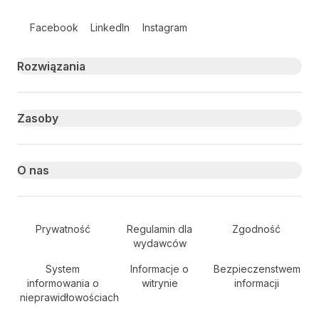
Follow us on social media
Facebook
LinkedIn
Instagram
Primary footer navigation
Rozwiązania
Zasoby
O nas
Secondary Footer Navigation
Prywatność
Regulamin dla
Zgodność
wydawców
System
Informacje o
Bezpieczenstwem
informowania o
witrynie
informacji
nieprawidłowościach