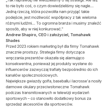
„Tak naprawdę nie wiedzieliśmy o tej strategii. Ale też
to nie było coś, o czym dowiedzieliśmy się nagle…
Jedną rzeczą, która pozwoliła nam przyjąć takie
podejście, jest możliwość współpracy z tak wieloma
różnymi ludźmi… To ogromna branża i musimy znaleźć
sposób, aby w niej konkurować."
Andrew Shapiro, CEO i założyciel, Tomahawk
Shades
Przed 2023 rokiem marketing był dla firmy Tomahawk
znacznie prostszy. Strategia firmy dotycząca
wręczania prezentów okazała się alarmująco
konsekwentna, ponieważ jej produkty wysłane do
influencerów zazwyczaj trafiały bezpośrednio do ich
kanałów społecznościowych.
Największe gwiazdy golfa, baseballu i lacrosse'a nosiły
darmowe okulary przeciwsłoneczne Tomahawk
podczas transmitowanych w telewizji wydarzeń
sportowych – co stanowiło dodatkowy bonus za
sprzedaż akcesoriów dla sportowców.