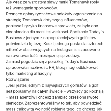
Ale wraz ze wzrostem sławy marki Tomahawk rosły
też wymagania sportowców.
Rosnące opłaty ryczałtowe nałożyły ograniczenia na
strategię Tomahawk dotyczącą influencerów,
ponieważ ryzyko finansowe sprawiało, że była ona
nieopłacalna dla marki tej wielkości. Spotkanie Today's
Business z jednym z najpopularniejszych golfistów
potwierdziło tę tezę. Koszt jednego posta dla czterech
milionów obserwujących na Instagramie szacowano
na równowartość miesięcznej sprzedaży.
Zamiast pogodzić się z porażką, Today’s Business
opracowała możliwość PR, którą mógł odblokować
tylko marketing afiliacyjny.
Rozwiązanie
„Jeśli jesteś jednym z największych golfistów, a golf
jest popularny na całym świecie – wszyscy go kochają
– masz agentów i chcesz zarabiać określoną kwotę
pieniędzy. Zaprezentowaliśmy to tak, aby powiedzieć:
masz całkowitą wolność robienia tego, co chcesz, jak