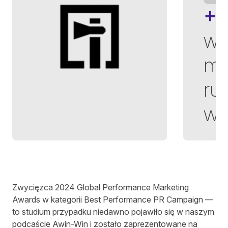
+
wz
mi
ru
wi
Autor
Richard Towey
dnia
4 Czas, który potrzebujesz na przeczytanie tego artykułu
Zwycięzca
2024 Global Performance Marketing
Awards
w kategorii Best Performance PR Campaign —
to studium przypadku niedawno pojawiło się w naszym
podcaście Awin-Win i zostało zaprezentowane na