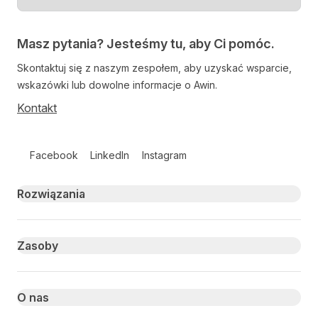
Masz pytania? Jesteśmy tu, aby Ci pomóc.
Skontaktuj się z naszym zespołem, aby uzyskać wsparcie,
wskazówki lub dowolne informacje o Awin.
Kontakt
Follow us on social media
Facebook
LinkedIn
Instagram
Primary footer navigation
Rozwiązania
Zasoby
O nas