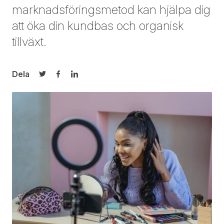
marknadsföringsmetod kan hjälpa dig
att öka din kundbas och organisk
tillväxt.
Dela
Dela på Twitter
Dela på Facebook
Dela på LinkedIn