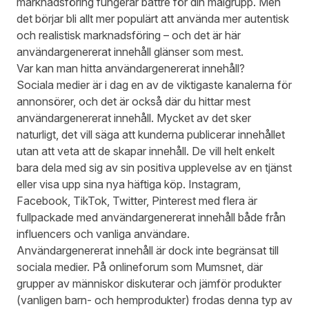
marknadsföring fungerar bättre för din målgrupp. Men
det börjar bli allt mer populärt att använda mer autentisk
och realistisk marknadsföring – och det är här
användargenererat innehåll glänser som mest.
Var kan man hitta användargenererat innehåll?
Sociala medier är i dag en av de viktigaste kanalerna för
annonsörer, och det är också där du hittar mest
användargenererat innehåll. Mycket av det sker
naturligt, det vill säga att kunderna publicerar innehållet
utan att veta att de skapar innehåll. De vill helt enkelt
bara dela med sig av sin positiva upplevelse av en tjänst
eller visa upp sina nya häftiga köp. Instagram,
Facebook, TikTok, Twitter, Pinterest med flera är
fullpackade med användargenererat innehåll både från
influencers och vanliga användare.
Användargenererat innehåll är dock inte begränsat till
sociala medier. På onlineforum som
Mumsnet
, där
grupper av människor diskuterar och jämför produkter
(vanligen barn- och hemprodukter) frodas denna typ av