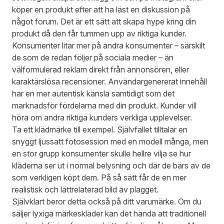
köper en produkt efter att ha läst en diskussion på
något forum. Det är ett sätt att skapa hype kring din
produkt då den får tummen upp av riktiga kunder.
Konsumenter litar mer på andra konsumenter – särskilt
de som de redan följer på sociala medier – än
välformulerad reklam direkt från annonsören, eller
karaktärslösa recensioner. Användargenererat innehåll
har en mer autentisk känsla samtidigt som det
marknadsför fördelarna med din produkt. Kunder vill
höra om andra riktiga kunders verkliga upplevelser.
Ta ett klädmärke till exempel. Självfallet tilltalar en
snyggt ljussatt fotosession med en modell många, men
en stor grupp konsumenter skulle hellre vilja se hur
kläderna ser ut i normal belysning och där de bärs av de
som verkligen köpt dem. På så sätt får de en mer
realistisk och lättrelaterad bild av plagget.
Självklart beror detta också på ditt varumärke. Om du
säljer lyxiga märkeskläder kan det hända att traditionell