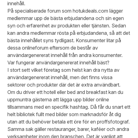
innehåll.
På specialiserade forum som
hotukdeals.com
lägger
medlemmar upp de bästa erbjudandena och sin egen
syn och erfarenhet av produkten eller tjänsten. Sedan
kan andra medlemmar rösta på erbjudandena, så att det
bästa innehållet syns tydligast. Konsumenter litar på
dessa onlineforum eftersom de består av
användargenererat innehåll från andra konsumenter.
Var fungerar användargenererat innehåll bäst?
I stort sett vilket företag som helst kan dra nytta av
användargenererat innehåll, men det finns vissa
sektorer och produkter där det är extra användbart.
Om du driver ett hotell eller bed and breakfast kan du
uppmuntra gästerna att lägga upp bilder online
tillsammans med en specifik hashtag. Då får du snart ett
helt bibliotek fullt med bilder som marknadsför åt dig
utan att du behöver betala ett öre för en proffsfotograf.
Samma sak gäller restauranger, barer, kaféer och andra
verksamheter inom den branschen. Det är vanligt att