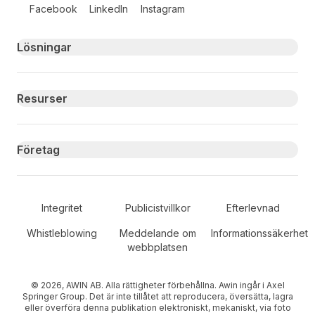
Follow us on social media
Facebook
LinkedIn
Instagram
Primary footer navigation
Lösningar
Resurser
Företag
Secondary Footer Navigation
Integritet
Publicistvillkor
Efterlevnad
Whistleblowing
Meddelande om
Informationssäkerhet
webbplatsen
© 2026, AWIN AB. Alla rättigheter förbehållna. Awin ingår i Axel
Springer Group. Det är inte tillåtet att reproducera, översätta, lagra
eller överföra denna publikation elektroniskt, mekaniskt, via foto