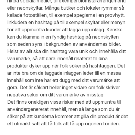
hit på sociala medier, till exempel blomstararrangemang
eller neonskyltar. Många butiker och lokaler rymmer så
kallade fotoställen, till exempel speglarna i en provhytt.
Inkludera en hashtag på till exempel skyltar eller menyn
för att uppmuntra kunder att lägga upp inlägg. Kanske
kan du klämma in en fyndig hashtag på neonskylten
som sedan syns i bakgrunden av användarnas bilder.
Helst av allt ska din hashtag vara unik och innehålla ditt
varumärke, så att bara innehåll relaterat till dina
produkter dyker upp när folk söker på hashtaggen. Det
är inte bra om de taggade inläggen leder till en massa
innehåll som inte har ett dugg med ditt varumärke att
göra. Det är såklart heller inget vidare om folk skriver
negativa saker om ditt varumärke av misstag.
Det finns onekligen vissa risker med att uppmuntra till
användargenererat innehåll, men så länge som du är
säker på att kunderna kommer att gilla din produkt är det
ett utmärkt sätt att få folk att få upp ögonen för den.