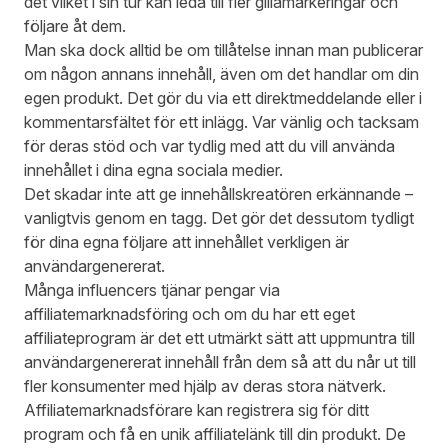
det vilket i sin tur kan leda till fler gillamarkeringar och
följare åt dem.
Man ska dock alltid be om tillåtelse innan man publicerar
om någon annans innehåll, även om det handlar om din
egen produkt. Det gör du via ett direktmeddelande eller i
kommentarsfältet för ett inlägg. Var vänlig och tacksam
för deras stöd och var tydlig med att du vill använda
innehållet i dina egna sociala medier.
Det skadar inte att ge innehållskreatören erkännande –
vanligtvis genom en tagg. Det gör det dessutom tydligt
för dina egna följare att innehållet verkligen är
användargenererat.
Många influencers tjänar pengar via
affiliatemarknadsföring och om du har ett eget
affiliateprogram är det ett utmärkt sätt att uppmuntra till
användargenererat innehåll från dem så att du når ut till
fler konsumenter med hjälp av deras stora nätverk.
Affiliatemarknadsförare kan registrera sig för ditt
program och få en unik affiliatelänk till din produkt. De