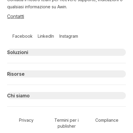
qualsiasi informazione su Awin.
Contatti
Follow us on social media
Facebook
LinkedIn
Instagram
Primary footer navigation
Soluzioni
Risorse
Chi siamo
Secondary Footer Navigation
Privacy
Termini per i
Compliance
publisher