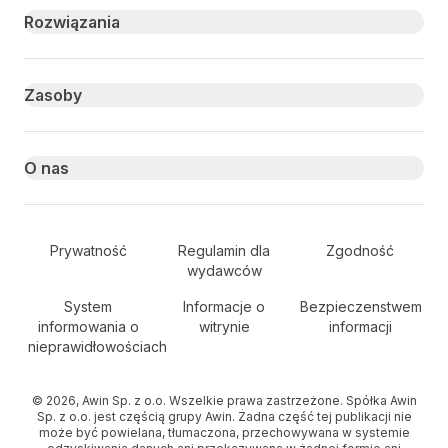
Primary footer navigation
Rozwiązania
Zasoby
O nas
Secondary Footer Navigation
Prywatność
Regulamin dla
Zgodność
wydawców
System
Informacje o
Bezpieczenstwem
informowania o
witrynie
informacji
nieprawidłowościach
© 2026, Awin Sp. z o.o. Wszelkie prawa zastrzeżone. Spółka Awin
Sp. z o.o. jest częścią grupy Awin. Żadna część tej publikacji nie
może być powielana, tłumaczona, przechowywana w systemie